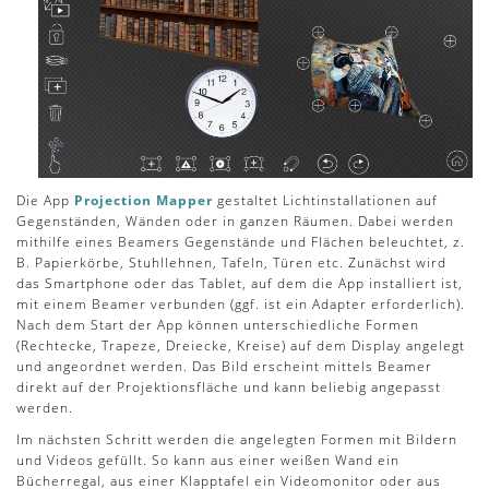
Die App
Projection Mapper
gestaltet Lichtinstallationen auf
Gegenständen, Wänden oder in ganzen Räumen. Dabei werden
mithilfe eines Beamers Gegenstände und Flächen beleuchtet, z.
B. Papierkörbe, Stuhllehnen, Tafeln, Türen etc. Zunächst wird
das Smartphone oder das Tablet, auf dem die App installiert ist,
mit einem Beamer verbunden (ggf. ist ein Adapter erforderlich).
Nach dem Start der App können unterschiedliche Formen
(Rechtecke, Trapeze, Dreiecke, Kreise) auf dem Display angelegt
und angeordnet werden. Das Bild erscheint mittels Beamer
direkt auf der Projektionsfläche und kann beliebig angepasst
werden.
Im nächsten Schritt werden die angelegten Formen mit Bildern
und Videos gefüllt. So kann aus einer weißen Wand ein
Bücherregal, aus einer Klapptafel ein Videomonitor oder aus