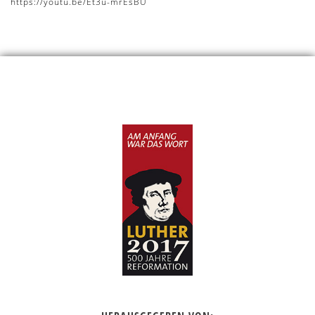
https://youtu.be/Et3u-mrEsBU